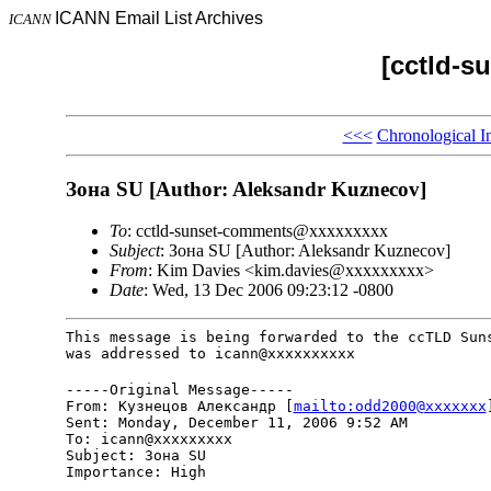
ICANN Email List Archives
ICANN
[cctld-s
<<<
Chronological I
Зона SU [Author: Aleksandr Kuznecov]
To
: cctld-sunset-comments@xxxxxxxxx
Subject
: Зона SU [Author: Aleksandr Kuznecov]
From
: Kim Davies <kim.davies@xxxxxxxxx>
Date
: Wed, 13 Dec 2006 09:23:12 -0800
This message is being forwarded to the ccTLD Suns
was addressed to icann@xxxxxxxxxx
-----Original Message-----

From: Кузнецов Александр [
mailto:odd2000@xxxxxxx
]
Sent: Monday, December 11, 2006 9:52 AM

To: icann@xxxxxxxxx

Subject: Зона SU

Importance: High