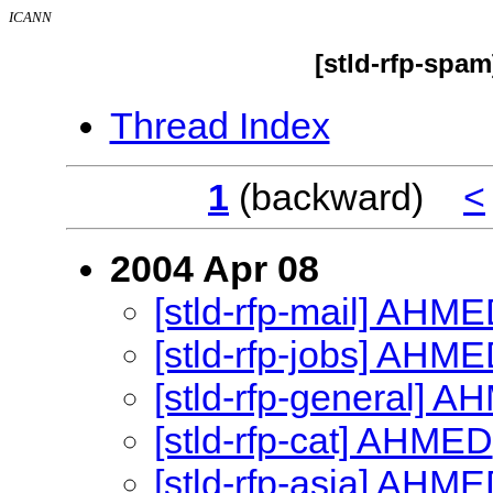
ICANN
[stld-rfp-spa
Thread Index
1
(backward)
<
2004 Apr 08
[stld-rfp-mail] AHM
[stld-rfp-jobs] AHM
[stld-rfp-general] 
[stld-rfp-cat] AHMED
[stld-rfp-asia] AHM